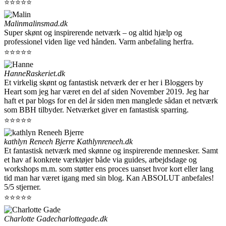
⭐⭐⭐⭐⭐
Malin
malinsmad.dk
Super skønt og inspirerende netværk – og altid hjælp og
professionel viden lige ved hånden. Varm anbefaling herfra.
⭐⭐⭐⭐⭐
Hanne
Raskeriet.dk
Et virkelig skønt og fantastisk netværk der er her i Bloggers by
Heart som jeg har været en del af siden November 2019. Jeg har
haft et par blogs for en del år siden men manglede sådan et netværk
som BBH tilbyder. Netværket giver en fantastisk sparring.
⭐⭐⭐⭐⭐
kathlyn Reneeh Bjerre
Kathlynreneeh.dk
Et fantastisk netværk med skønne og inspirerende mennesker. Samt
et hav af konkrete værktøjer både via guides, arbejdsdage og
workshops m.m. som støtter ens proces uanset hvor kort eller lang
tid man har været igang med sin blog. Kan ABSOLUT anbefales!
5/5 stjerner.
⭐⭐⭐⭐⭐
Charlotte Gade
charlottegade.dk