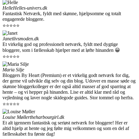
Helle
Helles-univers.dk
Fantastisk Netværk, fyldt med skønne, hjælpsomme og totalt
engagerede bloggere.
⭐⭐⭐⭐⭐
Janet
livsmoden.dk
Et virkelig god og professionelt netværk, fyldt med dygtige
bloggere, som i fællesskab hjælper med at løfte hinanden 😀
⭐⭐⭐⭐⭐
Maria Silje
Bloggers By Heart (Premium) er et virkelig godt netværk for dig,
der gerne vil udvikle dig selv og din blog. Udover en masse søde og
skønne bloggerkolleger er der også altid masser af god sparring at
hente – og vi hepper på hinanden. Lise er altid klar med råd og
vejledning og laver nogle skidegode guides. Stor tommel op herfra.
⭐⭐⭐⭐⭐
Louise Møller
theharbourgirl.dk
Et alt igennem fantastisk og seriøst netværk for bloggere! Her er
altid hjælp at hente og jeg følte mig velkommen og som en del af
fællesskabet fra første dag!