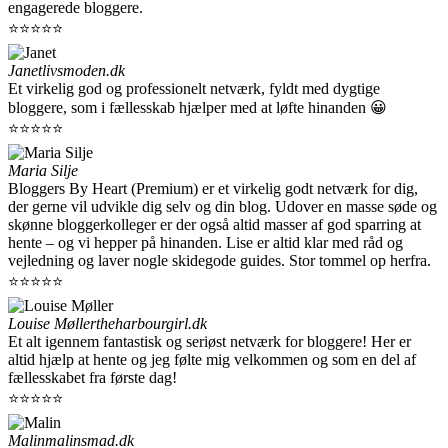
engagerede bloggere.
⭐⭐⭐⭐⭐
Janet
livsmoden.dk
Et virkelig god og professionelt netværk, fyldt med dygtige
bloggere, som i fællesskab hjælper med at løfte hinanden 😀
⭐⭐⭐⭐⭐
Maria Silje
Bloggers By Heart (Premium) er et virkelig godt netværk for dig,
der gerne vil udvikle dig selv og din blog. Udover en masse søde og
skønne bloggerkolleger er der også altid masser af god sparring at
hente – og vi hepper på hinanden. Lise er altid klar med råd og
vejledning og laver nogle skidegode guides. Stor tommel op herfra.
⭐⭐⭐⭐⭐
Louise Møller
theharbourgirl.dk
Et alt igennem fantastisk og seriøst netværk for bloggere! Her er
altid hjælp at hente og jeg følte mig velkommen og som en del af
fællesskabet fra første dag!
⭐⭐⭐⭐⭐
Malin
malinsmad.dk