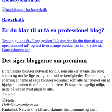
Bagvrk.dk
Er du klar til at få en professionel blog?
Test og guide i ét - Fang guiden "12 ting der får din blog til at se
uprofessionel ud" og test hvor mange punkter du kan krydse af.
Fang e-bogen her
Det siger bloggerne om premium
Et fantastisk blogger netværk for dig som ønsker at tage din blog
seriøst og måske lige mangler de sidste færdigheder. Der er altid god
sparring at hente af søde blogger kollegaer som alle har ønsket om at
hjælpe hinanden fremfor at konkurrere. Et super behageligt miljø,
nede på jorden med plads til alle.
⭐⭐⭐⭐⭐
Helle
Helles-univers.dk
Fantastisk Netværk, fyldt med skønne, hjælpsomme og totalt