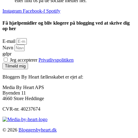
eller find os på de sociale medier her.
Instagram
Facebook-f
Spotify
Få hjælpemidler og bliv klogere på blogging ved at skrive dig
op her
E-mail
Navn
gdpr
Jeg accepterer
Privatlivspolitiken
Tilmeld mig
Bloggers By Heart fællesskabet er ejet af:
Media By Heart APS
Byenden 11
4660 Store Heddinge
CVR-nr. 40237674
© 2026
Bloggersbyheart.dk