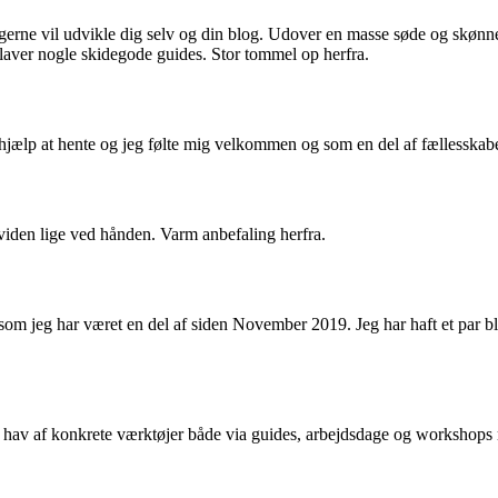
gerne vil udvikle dig selv og din blog. Udover en masse søde og skønne 
 laver nogle skidegode guides. Stor tommel op herfra.
d hjælp at hente og jeg følte mig velkommen og som en del af fællesskabe
viden lige ved hånden. Varm anbefaling herfra.
rt som jeg har været en del af siden November 2019. Jeg har haft et pa
hav af konkrete værktøjer både via guides, arbejdsdage og workshops m.