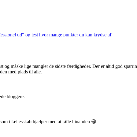
rofessionel ud" og test hvor mange punkter du kan krydse af.
øst og måske lige mangler de sidste færdigheder. Der er altid god sparri
den med plads til alle.
ede bloggere.
 som i fællesskab hjælper med at løfte hinanden 😀