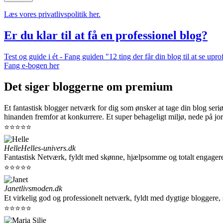
Læs vores privatlivspolitik her.
Er du klar til at få en professionel blog?
Test og guide i ét - Fang guiden "12 ting der får din blog til at se up
Fang e-bogen her
Det siger bloggerne om premium
Et fantastisk blogger netværk for dig som ønsker at tage din blog seri
hinanden fremfor at konkurrere. Et super behageligt miljø, nede på jor
⭐⭐⭐⭐⭐
Helle
Helles-univers.dk
Fantastisk Netværk, fyldt med skønne, hjælpsomme og totalt engager
⭐⭐⭐⭐⭐
Janet
livsmoden.dk
Et virkelig god og professionelt netværk, fyldt med dygtige bloggere,
⭐⭐⭐⭐⭐