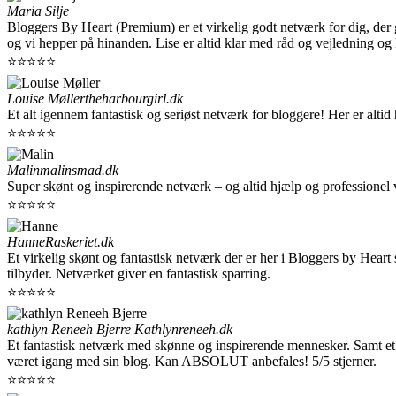
Maria Silje
Bloggers By Heart (Premium) er et virkelig godt netværk for dig, der 
og vi hepper på hinanden. Lise er altid klar med råd og vejledning og
⭐⭐⭐⭐⭐
Louise Møller
theharbourgirl.dk
Et alt igennem fantastisk og seriøst netværk for bloggere! Her er alti
⭐⭐⭐⭐⭐
Malin
malinsmad.dk
Super skønt og inspirerende netværk – og altid hjælp og professionel 
⭐⭐⭐⭐⭐
Hanne
Raskeriet.dk
Et virkelig skønt og fantastisk netværk der er her i Bloggers by Hea
tilbyder. Netværket giver en fantastisk sparring.
⭐⭐⭐⭐⭐
kathlyn Reneeh Bjerre
Kathlynreneeh.dk
Et fantastisk netværk med skønne og inspirerende mennesker. Samt et 
været igang med sin blog. Kan ABSOLUT anbefales! 5/5 stjerner.
⭐⭐⭐⭐⭐