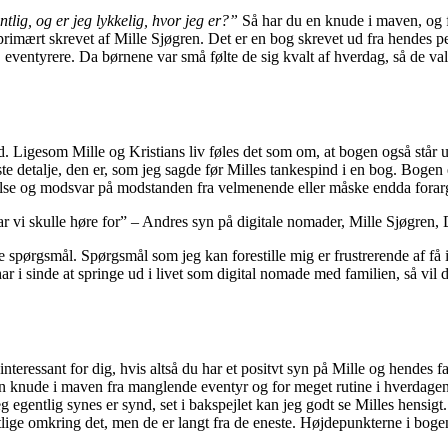
tlig, og er jeg lykkelig, hvor jeg er?”
Så har du en knude i maven, og fø
mært skrevet af Mille Sjøgren. Det er en bog skrevet ud fra hendes pers
ventyrere. Da børnene var små følte de sig kvalt af hverdag, så de valgt
d. Ligesom Mille og Kristians liv føles det som om, at bogen også står u
e detalje, den er, som jeg sagde før Milles tankespind i en bog. Bogen
else og modsvar på modstanden fra velmenende eller måske endda forarg
har vi skulle høre for” – Andres syn på digitale nomader, Mille Sjøgren,
llede spørgsmål. Spørgsmål som jeg kan forestille mig er frustrerende af f
ar i sinde at springe ud i livet som digital nomade med familien, så vi
teressant for dig, hvis altså du har et positvt syn på Mille og hendes fa
 knude i maven fra manglende eventyr og for meget rutine i hverdagen. 
 egentlig synes er synd, set i bakspejlet kan jeg godt se Milles hensigt.
lige omkring det, men de er langt fra de eneste. Højdepunkterne i bogen 