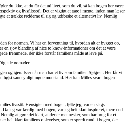
ler du ikke, at du får det ud livet, som du vil, så kan bogen her være
pektiv og livsfilosofi. Det er vigtigt at tage i mente, inden man læser
e at trække rødderne til sig og udforske et alternativt liv. Nemlig
den for normen. Vi har en forventning til, hvordan alt er bygget op,
 er en sjov blanding af nice to know-informationer om det at være
ede fremmede, der ikke forstår familiens måde at leve på.
 Digitale nomader
å igen og igen. Især når man har et liv som familien Sjøgren. Her får vi
l du højst sandsynligt møde modstand. Her kan Milles svar i bogen
milies livsstil. Hensigten med bogen, følte jeg, var en slags
Da jeg var færdig med bogen, var jeg helt klart inspireret, mere end
 Nemlig at gøre det klart, at der er mennesker, som har brug for et
er helt klart familiens oplevelser, som er spredt rundt i bogen, der