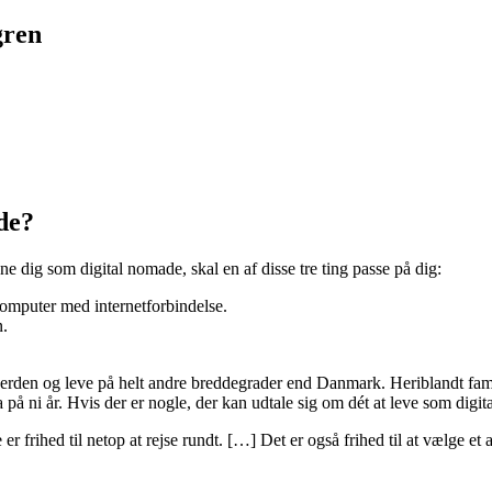
gren
de?
ne dig som digital nomade, skal en af disse tre ting passe på dig:
 computer med internetforbindelse.
n.
erden og leve på helt andre breddegrader end Danmark. Heriblandt famil
 på ni år. Hvis der er nogle, der kan udtale sig om dét at leve som digi
er frihed til netop at rejse rundt. […] Det er også frihed til at vælge et