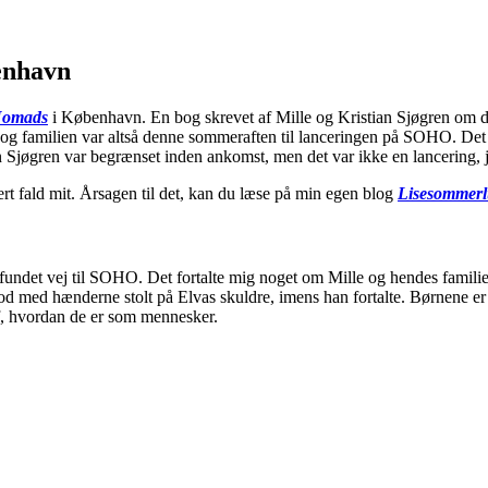
benhavn
omads
i København. En bog skrevet af Mille og Kristian Sjøgren om de
e og familien var altså denne sommeraften til lanceringen på SOHO. Det 
n Sjøgren var begrænset inden ankomst, men det var ikke en lancering, je
ert fald mit. Årsagen til det, kan du læse på min egen blog
Lisesommerl
fundet vej til SOHO. Det fortalte mig noget om Mille og hendes famili
tod med hænderne stolt på Elvas skuldre, imens han fortalte. Børnene er
af, hvordan de er som mennesker.