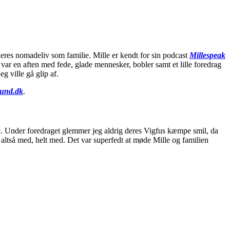
res nomadeliv som familie. Mille er kendt for sin podcast
Millespeak
var en aften med fede, glade mennesker, bobler samt et lille foredrag
g ville gå glip af.
und.dk
.
e. Under foredraget glemmer jeg aldrig deres Vigfus kæmpe smil, da
 altså med, helt med. Det var superfedt at møde Mille og familien