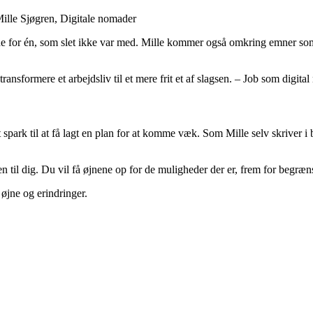
Mille Sjøgren, Digitale nomader
minde for én, som slet ikke var med. Mille kommer også omkring emner 
transformere et arbejdsliv til et mere frit et af slagsen. – Job som digi
park til at få lagt en plan for at komme væk. Som Mille selv skriver i b
en til dig. Du vil få øjnene op for de muligheder der er, frem for begræ
øjne og erindringer.