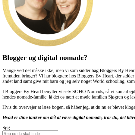
Blogger og digital nomade?
Mange ved det måske ikke, men vi som sidder bag Bloggers By Heart er
fremtiden bringer? Vi har bloggere hos Bloggers By Heart, der sidder
andet land samt give mit barn og jeg selv noget World-schooling, som M
I Bloggers By Heart benytter vi selv SOHO Nomads, så vi kan arbejde
hendes nomade-familie, lå det os nært at møde familien Sjøgren og la
Hvis du overvejer at læse bogen, så håber jeg, at du nu er blevet klog
Hvad er dine tanker om dét at være digital nomade, tror du, det bli
Søg