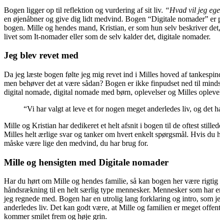
Bogen ligger op til reflektion og vurdering af sit liv.
“Hvad vil jeg egen
en øjenåbner og give dig lidt medvind. Bogen “Digitale nomader” er pri
bogen. Mille og hendes mand, Kristian, er som hun selv beskriver det, e
livet som It-nomader eller som de selv kalder det, digitale nomader.
Jeg blev revet med
Da jeg læste bogen følte jeg mig revet ind i Milles hoved af tankespin
men behøver det at være sådan? Bogen er ikke finpudset ned til mindst
digital nomade, digital nomade med børn, oplevelser og Milles oplev
“Vi har valgt at leve et for nogen meget anderledes liv, og det 
Mille og Kristian har dedikeret et helt afsnit i bogen til de oftest sti
Milles helt ærlige svar og tanker om hvert enkelt spørgsmål. Hvis du h
måske være lige den medvind, du har brug for.
Mille og hensigten med Digitale nomader
Har du hørt om Mille og hendes familie, så kan bogen her være rigtig in
håndsrækning til en helt særlig type mennesker. Mennesker som har en
jeg regnede med. Bogen har en utrolig lang forklaring og intro, som jeg
anderledes liv. Det kan godt være, at Mille og familien er meget offent
kommer smilet frem og høje grin.