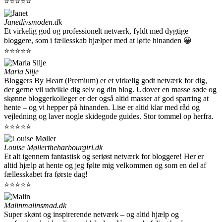
⭐⭐⭐⭐⭐
Janet
livsmoden.dk
Et virkelig god og professionelt netværk, fyldt med dygtige
bloggere, som i fællesskab hjælper med at løfte hinanden 😀
⭐⭐⭐⭐⭐
Maria Silje
Bloggers By Heart (Premium) er et virkelig godt netværk for dig,
der gerne vil udvikle dig selv og din blog. Udover en masse søde og
skønne bloggerkolleger er der også altid masser af god sparring at
hente – og vi hepper på hinanden. Lise er altid klar med råd og
vejledning og laver nogle skidegode guides. Stor tommel op herfra.
⭐⭐⭐⭐⭐
Louise Møller
theharbourgirl.dk
Et alt igennem fantastisk og seriøst netværk for bloggere! Her er
altid hjælp at hente og jeg følte mig velkommen og som en del af
fællesskabet fra første dag!
⭐⭐⭐⭐⭐
Malin
malinsmad.dk
Super skønt og inspirerende netværk – og altid hjælp og