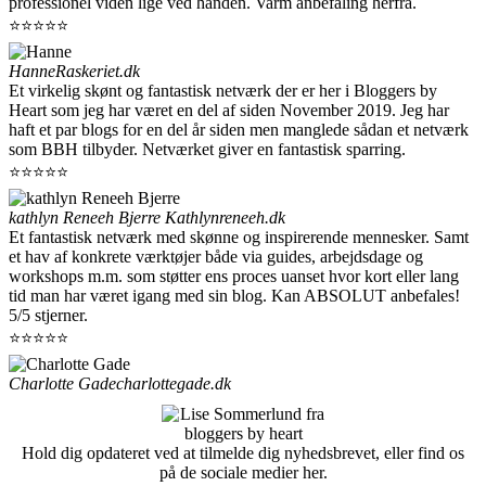
professionel viden lige ved hånden. Varm anbefaling herfra.
⭐⭐⭐⭐⭐
Hanne
Raskeriet.dk
Et virkelig skønt og fantastisk netværk der er her i Bloggers by
Heart som jeg har været en del af siden November 2019. Jeg har
haft et par blogs for en del år siden men manglede sådan et netværk
som BBH tilbyder. Netværket giver en fantastisk sparring.
⭐⭐⭐⭐⭐
kathlyn Reneeh Bjerre
Kathlynreneeh.dk
Et fantastisk netværk med skønne og inspirerende mennesker. Samt
et hav af konkrete værktøjer både via guides, arbejdsdage og
workshops m.m. som støtter ens proces uanset hvor kort eller lang
tid man har været igang med sin blog. Kan ABSOLUT anbefales!
5/5 stjerner.
⭐⭐⭐⭐⭐
Charlotte Gade
charlottegade.dk
Hold dig opdateret ved at tilmelde dig nyhedsbrevet, eller find os
på de sociale medier her.