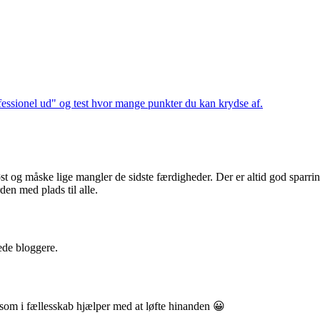
rofessionel ud" og test hvor mange punkter du kan krydse af.
øst og måske lige mangler de sidste færdigheder. Der er altid god sparri
den med plads til alle.
ede bloggere.
 som i fællesskab hjælper med at løfte hinanden 😀