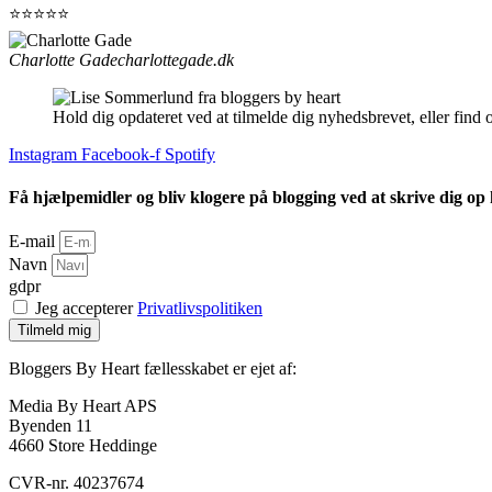
⭐⭐⭐⭐⭐
Charlotte Gade
charlottegade.dk
Hold dig opdateret ved at tilmelde dig nyhedsbrevet, eller find 
Instagram
Facebook-f
Spotify
Få hjælpemidler og bliv klogere på blogging ved at skrive dig op
E-mail
Navn
gdpr
Jeg accepterer
Privatlivspolitiken
Tilmeld mig
Bloggers By Heart fællesskabet er ejet af:
Media By Heart APS
Byenden 11
4660 Store Heddinge
CVR-nr. 40237674