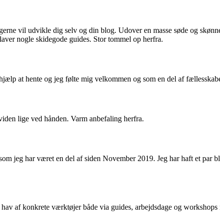
gerne vil udvikle dig selv og din blog. Udover en masse søde og skønne 
 laver nogle skidegode guides. Stor tommel op herfra.
d hjælp at hente og jeg følte mig velkommen og som en del af fællesskabe
viden lige ved hånden. Varm anbefaling herfra.
rt som jeg har været en del af siden November 2019. Jeg har haft et pa
hav af konkrete værktøjer både via guides, arbejdsdage og workshops m.