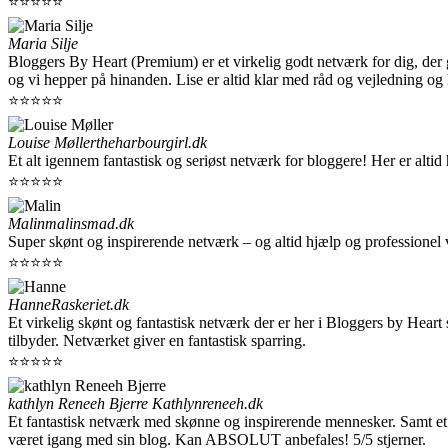
⭐⭐⭐⭐⭐
Maria Silje
Bloggers By Heart (Premium) er et virkelig godt netværk for dig, der 
og vi hepper på hinanden. Lise er altid klar med råd og vejledning og
⭐⭐⭐⭐⭐
Louise Møller
theharbourgirl.dk
Et alt igennem fantastisk og seriøst netværk for bloggere! Her er alti
⭐⭐⭐⭐⭐
Malin
malinsmad.dk
Super skønt og inspirerende netværk – og altid hjælp og professionel 
⭐⭐⭐⭐⭐
Hanne
Raskeriet.dk
Et virkelig skønt og fantastisk netværk der er her i Bloggers by Hea
tilbyder. Netværket giver en fantastisk sparring.
⭐⭐⭐⭐⭐
kathlyn Reneeh Bjerre
Kathlynreneeh.dk
Et fantastisk netværk med skønne og inspirerende mennesker. Samt et 
været igang med sin blog. Kan ABSOLUT anbefales! 5/5 stjerner.