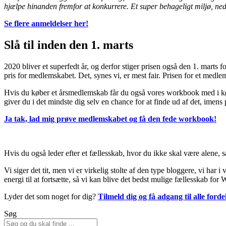
hjælpe hinanden fremfor at konkurrere. Et super behageligt miljø, ned
Se flere anmeldelser her!
Slå til inden den 1. marts
2020 bliver et superfedt år, og derfor stiger prisen også den 1. marts 
pris for medlemskabet. Det, synes vi, er mest fair. Prisen for et medlems
Hvis du køber et årsmedlemskab får du også vores workbook med i købe
giver du i det mindste dig selv en chance for at finde ud af det, imens 
Ja tak, lad mig prøve medlemskabet og få den fede workbook!
Hvis du også leder efter et fællesskab, hvor du ikke skal være alene, så 
Vi siger det tit, men vi er virkelig stolte af den type bloggere, vi har 
energi til at fortsætte, så vi kan blive det bedst mulige fællesskab f
Lyder det som noget for dig?
Tilmeld dig og få adgang til alle forde
Søg