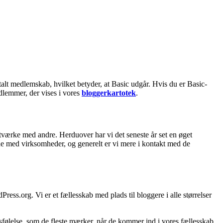
alt medlemskab, hvilket betyder, at Basic udgår. Hvis du er Basic-
dlemmer, der vises i vores
bloggerkartotek
.
tværke med andre. Herduover har vi det seneste år set en øget
ejde med virksomheder, og generelt er vi mere i kontakt med de
ess.org. Vi er et fællesskab med plads til bloggere i alle størrelser
sfølelse, som de fleste mærker, når de kommer ind i vores fællesskab.