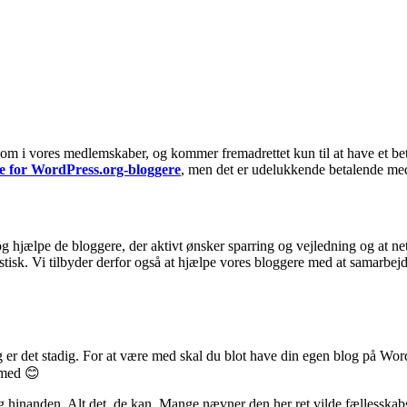
om i vores medlemskaber, og kommer fremadrettet kun til at have et bet
 for WordPress.org-bloggere
, men det er udelukkende betalende me
g hjælpe de bloggere, der aktivt ønsker sparring og vejledning og at ne
tastisk. Vi tilbyder derfor også at hjælpe vores bloggere med at samarb
er det stadig. For at være med skal du blot have din egen blog på WordPr
 med 😊
lig hinanden. Alt det, de kan. Mange nævner den her ret vilde fællesskab