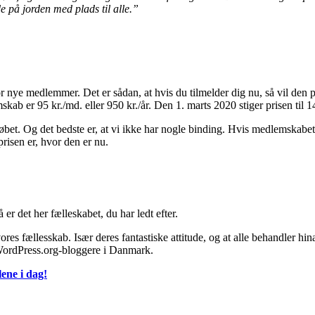
e på jorden med plads til alle.”
for nye medlemmer. Det er sådan, at hvis du tilmelder dig nu, så vil den 
kab er 95 kr./md. eller 950 kr./år. Den 1. marts 2020 stiger prisen til 14
t. Og det bedste er, at vi ikke har nogle binding. Hvis medlemskabet 
prisen er, hvor den er nu.
er det her fælleskabet, du har ledt efter.
i vores fællesskab. Især deres fantastiske attitude, og at alle behandler h
or WordPress.org-bloggere i Danmark.
lene i dag!