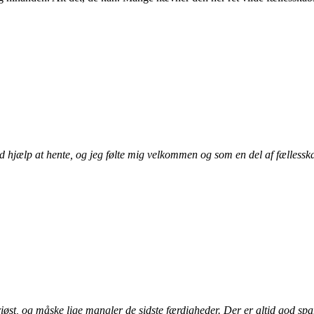
id hjælp at hente, og jeg følte mig velkommen og som en del af fællesska
riøst, og måske lige mangler de sidste færdigheder. Der er altid god spa