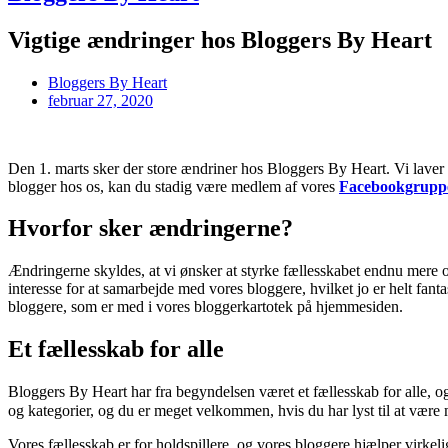
Vigtige ændringer hos Bloggers By Heart
Bloggers By Heart
februar 27, 2020
Den 1. marts sker der store ændriner hos Bloggers By Heart. Vi laver 
blogger hos os, kan du stadig være medlem af vores
Facebookgruppe
Hvorfor sker ændringerne?
Ændringerne skyldes, at vi ønsker at styrke fællesskabet endnu mere o
interesse for at samarbejde med vores bloggere, hvilket jo er helt fan
bloggere, som er med i vores bloggerkartotek på hjemmesiden.
Et fællesskab for alle
Bloggers By Heart har fra begyndelsen været et fællesskab for alle, og 
og kategorier, og du er meget velkommen, hvis du har lyst til at være
Vores fællesskab er for holdspillere, og vores bloggere hjælper virke