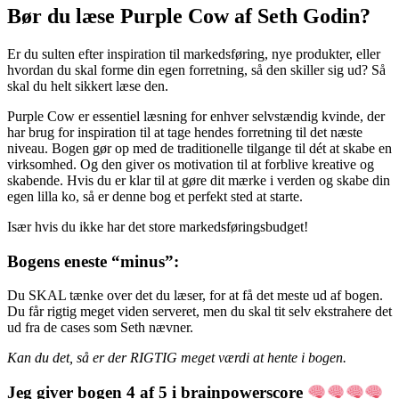
Bør du læse Purple Cow af Seth Godin?
⁠Er du sulten efter inspiration til markedsføring, nye produkter, eller
hvordan du skal forme din egen forretning, så den skiller sig ud? Så
skal du helt sikkert læse den.
Purple Cow er essentiel læsning for enhver selvstændig kvinde, der
har brug for inspiration til at tage hendes forretning til det næste
niveau. Bogen gør op med de traditionelle tilgange til dét at skabe en
virksomhed. Og den giver os motivation til at forblive kreative og
skabende. Hvis du er klar til at gøre dit mærke i verden og skabe din
egen lilla ko, så er denne bog et perfekt sted at starte.
Især hvis du ikke har det store markedsføringsbudget!
Bogens eneste “minus”:
Du SKAL tænke over det du læser, for at få det meste ud af bogen.
Du får rigtig meget viden serveret, men du skal tit selv ekstrahere det
ud fra de cases som Seth nævner.
Kan du det, så er der RIGTIG meget værdi at hente i bogen.
Jeg giver bogen 4 af 5 i brainpowerscore