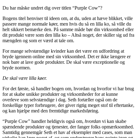
Du har måske undret dig over titlen “Purple Cow”?
Bogens titel henviser til ideen om, at du, uden at hæve blikket, ville
passere mange normale køer, men hvis du så en lilla ko, så ville du
helt sikkert bemærke den. På samme måde bør din virksomhed eller
dit produkt være som den lilla ko – Altså noget, der skiller sig ud fra
mængden og som er værd at tale om.
For mange selvstændige kvinder kan det være en udfordring at
bryde igennem online med sin virksomhed. Det er ikke længere er
nok bare at lave gode produkter. De skal være exceptionelle og
bryde normen.
De skal være lilla køer.
For det første, så handler bogen om, hvordan og hvorfor vi har brug
for at skabe unikke produkter og virksomheder for at kunne
overleve som selvstændige i dag. Seth fortæller også om de
forskellige typer forbrugere, der giver rigtig meget stof til eftertanke,
og kan hjælpe med den fremtidige markedsføring.
“Purple Cow” handler heldigvis også om,
hvordan
vi kan skabe
spændende produkter og tjenester, der fanger folks opmærksomhed.
Samtidig gennemgår Seth et hav af eksempler med cases, som man
virkelig kan lære noget af, og som understreger hans pointe igen og