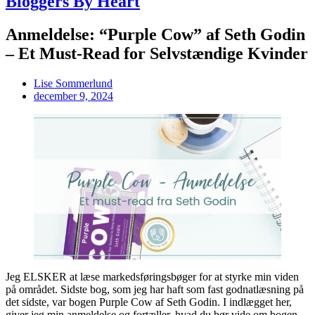
Bloggers By Heart
Anmeldelse: “Purple Cow” af Seth Godin
– Et Must-Read for Selvstændige Kvinder
Lise Sommerlund
december 9, 2024
Jeg ELSKER at læse markedsføringsbøger for at styrke min viden
på området. Sidste bog, som jeg har haft som fast godnatlæsning på
det sidste, var bogen Purple Cow af Seth Godin. I indlægget her,
giver jeg min anmeldelse og fortæller, hvad du bør vide om bogen,