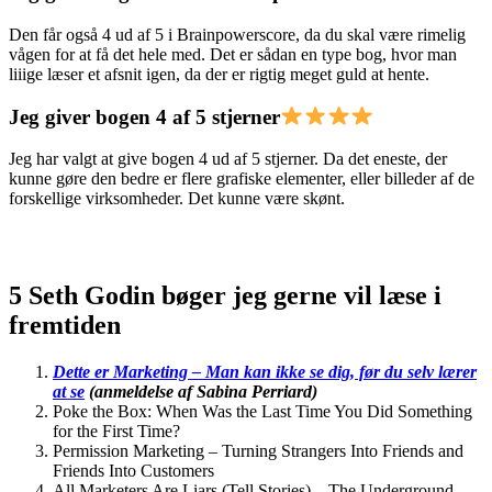
Den får også 4 ud af 5 i Brainpowerscore, da du skal være rimelig
vågen for at få det hele med. Det er sådan en type bog, hvor man
liiige læser et afsnit igen, da der er rigtig meget guld at hente.
Jeg giver bogen 4 af 5 stjerner
Jeg har valgt at give bogen 4 ud af 5 stjerner.⁠ Da det eneste, der
kunne gøre den bedre er flere grafiske elementer, eller billeder af de
forskellige virksomheder. Det kunne være skønt.
5 Seth Godin bøger jeg gerne vil læse i
fremtiden
Dette er Marketing – Man kan ikke se dig, før du selv lærer
at se
(anmeldelse af Sabina Perriard)
Poke the Box: When Was the Last Time You Did Something
for the First Time?
Permission Marketing – Turning Strangers Into Friends and
Friends Into Customers
All Marketers Are Liars (Tell Stories) – The Underground