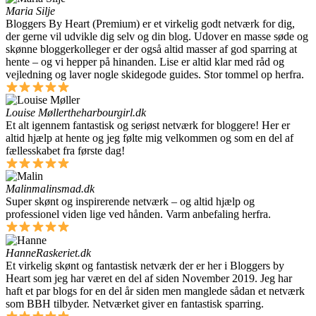
Maria Silje
Bloggers By Heart (Premium) er et virkelig godt netværk for dig,
der gerne vil udvikle dig selv og din blog. Udover en masse søde og
skønne bloggerkolleger er der også altid masser af god sparring at
hente – og vi hepper på hinanden. Lise er altid klar med råd og
vejledning og laver nogle skidegode guides. Stor tommel op herfra.
Louise Møller
theharbourgirl.dk
Et alt igennem fantastisk og seriøst netværk for bloggere! Her er
altid hjælp at hente og jeg følte mig velkommen og som en del af
fællesskabet fra første dag!
Malin
malinsmad.dk
Super skønt og inspirerende netværk – og altid hjælp og
professionel viden lige ved hånden. Varm anbefaling herfra.
Hanne
Raskeriet.dk
Et virkelig skønt og fantastisk netværk der er her i Bloggers by
Heart som jeg har været en del af siden November 2019. Jeg har
haft et par blogs for en del år siden men manglede sådan et netværk
som BBH tilbyder. Netværket giver en fantastisk sparring.