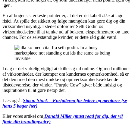
igen.
En af bogens stærkeste pointer er, at det er risikabelt
ikke
at tage
risici. At spille det sikkert og følge mængden kan gøre dig og din
virksomhed usynlig. I stedet opfordrer Seth Godin os
virksomhedsejere til at tænke ud af boksen, eksperimentere og tage
chancer. For os selvstændige kvinder, er dette råd guld værd.
I dag er det virkelig vigtigt at skille sig ud online. Og med millioner
af virksomheder, der kæmper om kundernes opmærksomhed, så er
det dem med den mest unikke og opmærksomhedsvækkende
tilstedeværelse, der vinder. “Purple Cow” giver både indsigt og
inspirationen til at gøre netop det.
Læs også:
Simon Sinek – Forfatteren for ledere og mentorer (se
hans 5 bøger her)
Eller vores artikel om
Donald Miller (must read for dig, der vil
finde din brandingvoice)