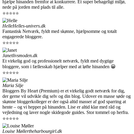
hjælpe hinanden fremfor at konkurrere. Et super behageligt miljø,
nede på jorden med plads til alle.
⭐⭐⭐⭐⭐
Helle
Helles-univers.dk
Fantastisk Netværk, fyldt med skønne, hjælpsomme og totalt
engagerede bloggere.
⭐⭐⭐⭐⭐
Janet
livsmoden.dk
Et virkelig god og professionelt netværk, fyldt med dygtige
bloggere, som i fællesskab hjælper med at løfte hinanden 😀
⭐⭐⭐⭐⭐
Maria Silje
Bloggers By Heart (Premium) er et virkelig godt netværk for dig,
der gerne vil udvikle dig selv og din blog. Udover en masse søde og
skønne bloggerkolleger er der også altid masser af god sparring at
hente – og vi hepper på hinanden. Lise er altid klar med råd og
vejledning og laver nogle skidegode guides. Stor tommel op herfra.
⭐⭐⭐⭐⭐
Louise Møller
theharbourgirl.dk