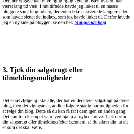
Den her opgave kan blive rigtig rigtig kedelig. Især, hvis du har
været lang tid væk. I mit tilfælde havde jeg linket til en masse
bloggere samt blogindlæg, der enten ikke eksisterede længere eller
som havde slettet det indlæg, som jeg havde linket til. Derfor lavede
jeg en ny side på bloggen, se den her:
Manglende blog
3. Tjek din salgstragt eller
tilmeldingsmuligheder
Det er selvfølgelig ikke alle, der har en decideret salgstragt på deres
blog, men det vigtigste er, at dine følgere stadig har muligheden for
at følge din blog. Dette så du kan få fat i dem igen en anden gang.
Det kan for eksempel være ved hjælp af nyhedsbreve. Tjek derfor
din salgstragt eller tilmeldingsfelter igennem, så du sikrer dig, at alt
er som det skal være.