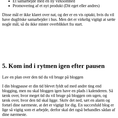
Et samarbejde med en ny virksomhed
Promovering af et nyt produkt (Dit eget eller andres)
Disse mål er ikke klaret over nat, og der er en vis optakt, hvis du vil
have dugfriske samarbejder i hus. Men det er virkelig vigtigt at sætte
nogle mål, så du ikke mister overblikket fra start.
5. Kom ind i rytmen igen efter pausen
Lav en plan over den tid du vil bruge på bloggen
I din blogpause er din tid blevet fyldt ud med andre ting end
blogging, men nu skal bloggen igen have en plads i kalenderen. Så
tænk over, hvor meget tid du vil bruge på bloggen om ugen, og
tænk over, hvor den tid skal ligge. Skriv det ned, sæt en alarm og
fortæl dine nærmeste, at det er vigtigt for dig. En succesfuld blog er
lige så vigtig som et arbejde, derfor skal det også behandles sådan af
dine nærmeste.