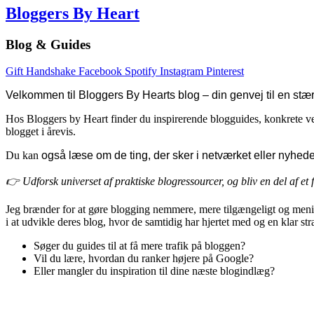
Bloggers By Heart
Blog & Guides
Gift
Handshake
Facebook
Spotify
Instagram
Pinterest
Velkommen til Bloggers By Hearts blog – din genvej til en stæ
Hos Bloggers by Heart finder du inspirerende blogguides, konkrete vejle
blogget i årevis.
Du kan
også læse om de ting, der sker i netværket eller nyhed
👉
Udforsk universet af praktiske blogressourcer, og bliv en del af et f
Jeg brænder for at gøre blogging nemmere, mere tilgængeligt og mening
i at udvikle deres blog, hvor de samtidig har hjertet med og en klar stra
Søger du guides til at få mere trafik på bloggen?
Vil du lære, hvordan du ranker højere på Google?
Eller mangler du inspiration til dine næste blogindlæg?