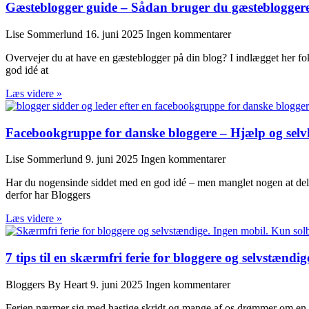
Gæsteblogger guide – Sådan bruger du gæstebloggere
Lise Sommerlund
16. juni 2025
Ingen kommentarer
Overvejer du at have en gæsteblogger på din blog? I indlægget her fok
god idé at
Læs videre »
Facebookgruppe for danske bloggere – Hjælp og selv
Lise Sommerlund
9. juni 2025
Ingen kommentarer
Har du nogensinde siddet med en god idé – men manglet nogen at dele 
derfor har Bloggers
Læs videre »
7 tips til en skærmfri ferie for bloggere og selvstændig
Bloggers By Heart
9. juni 2025
Ingen kommentarer
Ferien nærmer sig med hastige skridt og mange af os drømmer om en m