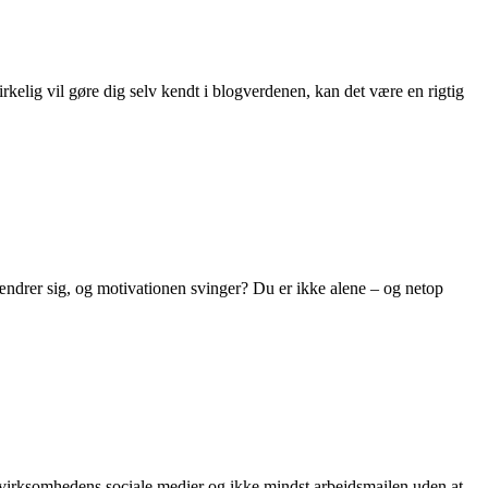
kelig vil gøre dig selv kendt i blogverdenen, kan det være en rigtig
ændrer sig, og motivationen svinger? Du er ikke alene – og netop
 virksomhedens sociale medier og ikke mindst arbejdsmailen uden at