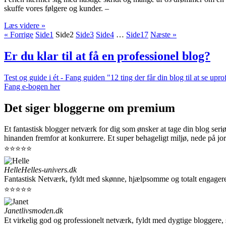
skuffe vores følgere og kunder. –
Læs videre »
« Forrige
Side
1
Side
2
Side
3
Side
4
…
Side
17
Næste »
Er du klar til at få en professionel blog?
Test og guide i ét - Fang guiden "12 ting der får din blog til at se up
Fang e-bogen her
Det siger bloggerne om premium
Et fantastisk blogger netværk for dig som ønsker at tage din blog seri
hinanden fremfor at konkurrere. Et super behageligt miljø, nede på jor
⭐⭐⭐⭐⭐
Helle
Helles-univers.dk
Fantastisk Netværk, fyldt med skønne, hjælpsomme og totalt engager
⭐⭐⭐⭐⭐
Janet
livsmoden.dk
Et virkelig god og professionelt netværk, fyldt med dygtige bloggere,