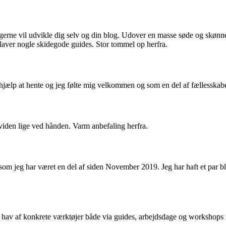
gerne vil udvikle dig selv og din blog. Udover en masse søde og skønne 
 laver nogle skidegode guides. Stor tommel op herfra.
d hjælp at hente og jeg følte mig velkommen og som en del af fællesskabe
viden lige ved hånden. Varm anbefaling herfra.
rt som jeg har været en del af siden November 2019. Jeg har haft et pa
hav af konkrete værktøjer både via guides, arbejdsdage og workshops m.