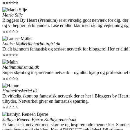
⭐⭐⭐⭐⭐
Maria Silje
Bloggers By Heart (Premium) er et virkelig godt netværk for dig, der 
og vi hepper på hinanden. Lise er altid klar med råd og vejledning og
⭐⭐⭐⭐⭐
Louise Møller
theharbourgirl.dk
Et alt igennem fantastisk og seriøst netværk for bloggere! Her er alti
⭐⭐⭐⭐⭐
Malin
malinsmad.dk
Super skønt og inspirerende netværk – og altid hjælp og professionel 
⭐⭐⭐⭐⭐
Hanne
Raskeriet.dk
Et virkelig skønt og fantastisk netværk der er her i Bloggers by Hea
tilbyder. Netværket giver en fantastisk sparring.
⭐⭐⭐⭐⭐
kathlyn Reneeh Bjerre
Kathlynreneeh.dk
Et fantastisk netværk med skønne og inspirerende mennesker. Samt et 
været igang med sin blog. Kan ABSOLUT anbefales! 5/5 stjerner.