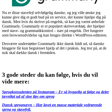
Nu er disse stavefejl selvfølgelig danske, og jeg ville ønske jeg
kunne give dig et godt bud på en service, der kunne hjælpe dig på
dansk. Men hvis du skriver på engelsk, så kan jeg varmt anbefale
Grammarly. Grammarly er et populært skriveværktøj, der hjælper
med stave- og grammatikkontrol – især på engelsk. Det fungerer
som browserudvidelse og kan bruges direkte i WordPress-editoren.
Desværre understøtter Grammarly ikke dansk fuldt ud, så danske
bloggere får kun begrænset hjælp af det i praksis. Jeg tror på, at de
nok skal dække dansk i fremtiden.
3 gode steder du kan følge, hvis du vil
vide mere:
Sprogkonsulenten på Instagram – Er så hyggelig at følge og deler
jævnligt ud af sine tips om sprog
Dansk sprognævn – Har lavet en masse materiale vedrørende
sprog og stavefejl.