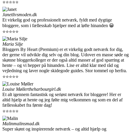
⭐⭐⭐⭐⭐
Janet
livsmoden.dk
Et virkelig god og professionelt netværk, fyldt med dygtige
bloggere, som i fællesskab hjælper med at løfte hinanden 😀
⭐⭐⭐⭐⭐
Maria Silje
Bloggers By Heart (Premium) er et virkelig godt netværk for dig,
der gerne vil udvikle dig selv og din blog. Udover en masse søde og
skønne bloggerkolleger er der også altid masser af god sparring at
hente – og vi hepper på hinanden. Lise er altid klar med råd og
vejledning og laver nogle skidegode guides. Stor tommel op herfra.
⭐⭐⭐⭐⭐
Louise Møller
theharbourgirl.dk
Et alt igennem fantastisk og seriøst netværk for bloggere! Her er
altid hjælp at hente og jeg følte mig velkommen og som en del af
fællesskabet fra første dag!
⭐⭐⭐⭐⭐
Malin
malinsmad.dk
Super skønt og inspirerende netværk – og altid hjælp og