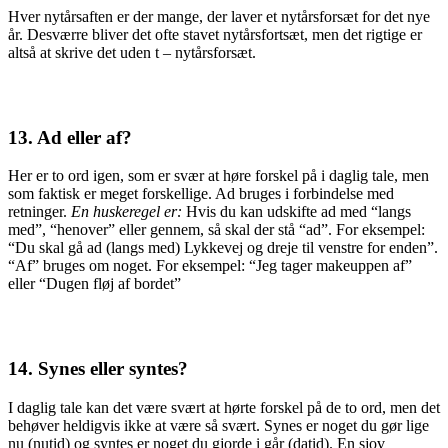
Hver nytårsaften er der mange, der laver et nytårsforsæt for det nye
år. Desværre bliver det ofte stavet nytårsfortsæt, men det rigtige er
altså at skrive det uden t – nytårsforsæt.
13. Ad eller af?
Her er to ord igen, som er svær at høre forskel på i daglig tale, men
som faktisk er meget forskellige. Ad bruges i forbindelse med
retninger.
En huskeregel er:
Hvis du kan udskifte ad med “langs
med”, “henover” eller gennem, så skal der stå “ad”. For eksempel:
“Du skal gå ad (langs med) Lykkevej og dreje til venstre for enden”.
“Af” bruges om noget. For eksempel: “Jeg tager makeuppen af”
eller “Dugen fløj af bordet”
14. Synes eller syntes?
I daglig tale kan det være svært at hørte forskel på de to ord, men det
behøver heldigvis ikke at være så svært. Synes er noget du gør lige
nu (nutid) og syntes er noget du gjorde i går (datid). En sjov