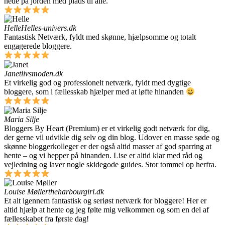
nede på jorden med plads til alle.
Helle
Helles-univers.dk
Fantastisk Netværk, fyldt med skønne, hjælpsomme og totalt
engagerede bloggere.
Janet
livsmoden.dk
Et virkelig god og professionelt netværk, fyldt med dygtige
bloggere, som i fællesskab hjælper med at løfte hinanden
Maria Silje
Bloggers By Heart (Premium) er et virkelig godt netværk for dig,
der gerne vil udvikle dig selv og din blog. Udover en masse søde og
skønne bloggerkolleger er der også altid masser af god sparring at
hente – og vi hepper på hinanden. Lise er altid klar med råd og
vejledning og laver nogle skidegode guides. Stor tommel op herfra.
Louise Møller
theharbourgirl.dk
Et alt igennem fantastisk og seriøst netværk for bloggere! Her er
altid hjælp at hente og jeg følte mig velkommen og som en del af
fællesskabet fra første dag!